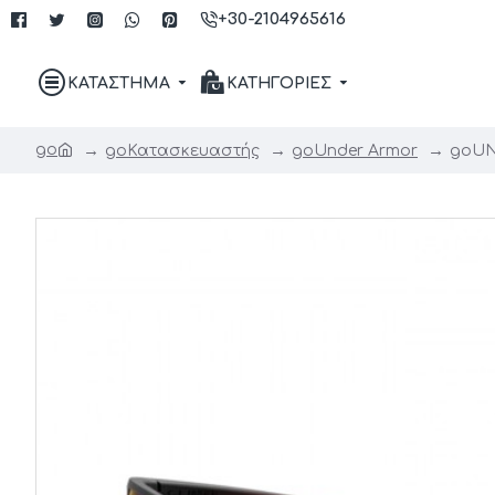
+30-2104965616
ΚΑΤΑΣΤΗΜΑ
ΚΑΤΗΓΟΡΙΕΣ
go
go
Κατασκευαστής
go
Under Armor
go
UN