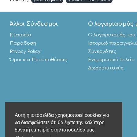
Ετικέτες:
γυαλιά ηλίου
γυαλιά ηλίου unisex
Άλλοι Σύνδεσμοι
Ο λογαριασμός 
Εταιρεία
Ο λογαριασμός μου
Παράδοση
Ιστορικό παραγγελι
Privacy Policy
Συνεργάτες
Όροι και Προϋποθέσεις
Ενημερωτικό δελτίο
Δωροεπιταγές
Αυτή η ιστοσελίδα χρησιμοποιεί cookies για
να διασφαλίσετε ότι θα έχετε την καλύτερη
δυνατή εμπειρία στην ιστοσελίδα μας.