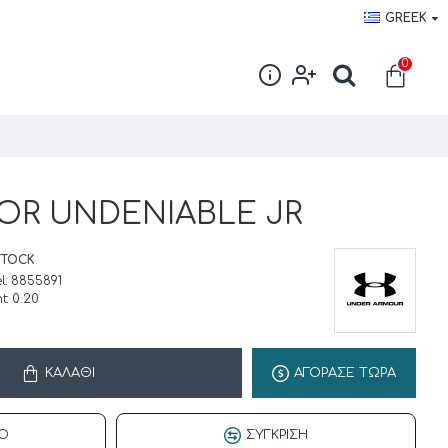
GREEK
0
search-
trigger
OR UNDENIABLE JR
STOCK
l:
8855891
t:
0.20
ΚΑΛΆΘΙ
ΑΓΟΡΑΣΕ ΤΩΡΑ
Ό
ΣΎΓΚΡΙΣΗ