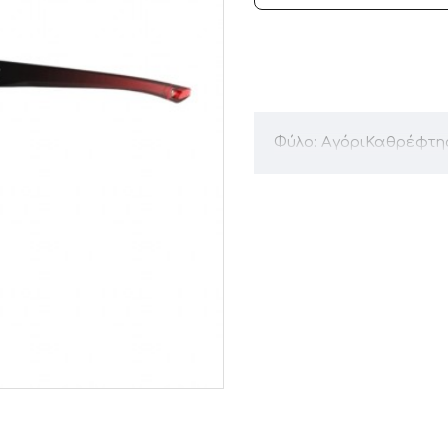
Φύλο: ΑγόριΚαθρέφτη