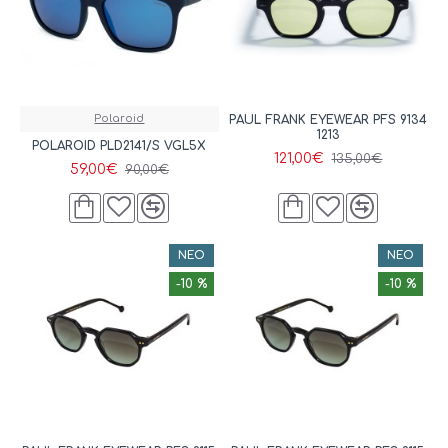
Polaroid
PAUL FRANK EYEWEAR PFS 9134
1213
POLAROID PLD2141/S VGL5X
121,00€
135,00€
59,00€
90,00€
ΝΈΟ
ΝΈΟ
-10 %
-10 %