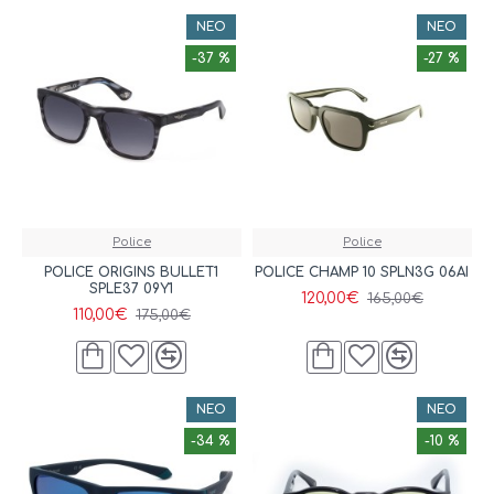
ΝΈΟ
ΝΈΟ
-37 %
-27 %
Police
Police
POLICE ORIGINS BULLET1
POLICE CHAMP 10 SPLN3G 06AI
SPLE37 09Y1
120,00€
165,00€
110,00€
175,00€
ΝΈΟ
ΝΈΟ
-34 %
-10 %