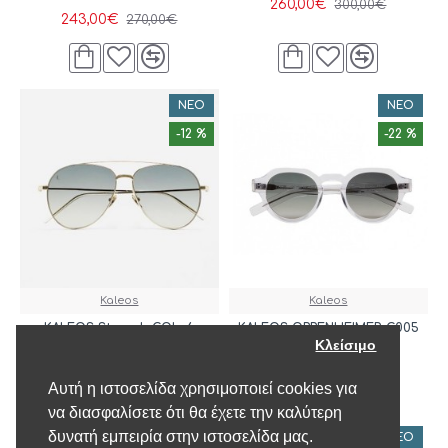
260,00€
300,00€
243,00€
270,00€
ΝΈΟ
ΝΈΟ
-12 %
-22 %
Kaleos
Kaleos
KALEOS Strauch COL. 6
KALEOS OPPENHEIMER C005
Κλείσιμο
300,00€
185,00€
340,00€
237,00€
Αυτή η ιστοσελίδα χρησιμοποιεί cookies για
να διασφαλίσετε ότι θα έχετε την καλύτερη
δυνατή εμπειρία στην ιστοσελίδα μας.
ΝΈΟ
ΝΈΟ