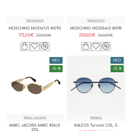
Moschino
Moschino
MOSCHINO MOS167/S 80790
MOSCHINO MOS164/S 807IR
173,00€
200,00€
230,00€
260,00€
ΝΈΟ
ΝΈΟ
-10 %
-13 %
Marc Jacobs
Kaleos
MARC JACOBS MARC 806/S
KALEOS Turcatti COL. 5
01Q