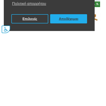
Πολιτική απορρήτου
-12 %
-13 %
Επιλογές
Αποδέχομαι
FILTER PRODUCTS
Kaleos
Kaleos
KALEOS Monk COL. 2
KALEOS Janney COL. 5
300,00€
230,00€
340,00€
265,00€
ΝΈΟ
ΝΈΟ
-13 %
-5 %