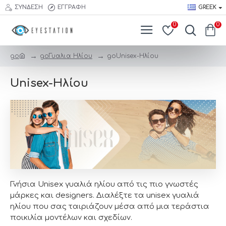
ΣΎΝΔΕΣΗ
ΕΓΓΡΑΦΉ
GREEK
0
0
searc
trigge
go
go
Γυαλια Ηλίου
go
Unisex-Ηλίου
Unisex-Ηλίου
Γνήσια Unisex γυαλιά ηλίου από τις πιο γνωστές
μάρκες και designers. Διαλέξτε τα unisex γυαλιά
ηλίου που σας ταιριάζουν μέσα από μια τεράστια
ποικιλία μοντέλων και σχεδίων.