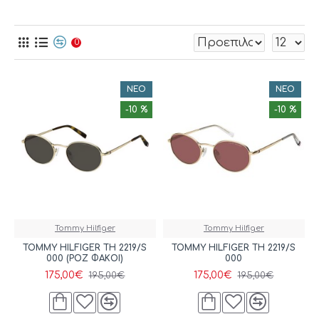
button_grid
button_list
0
ΝΈΟ
ΝΈΟ
-10 %
-10 %
Tommy Hilfiger
Tommy Hilfiger
TOMMY HILFIGER TH 2219/S
TOMMY HILFIGER TH 2219/S
000 (ΡΟΖ ΦΑΚΟΙ)
000
175,00€
175,00€
195,00€
195,00€