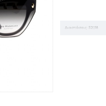
Διαστάσεις: 52□18