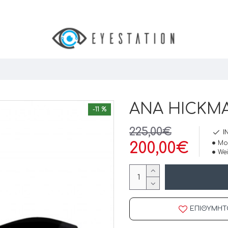
ANA HICKMA
-11 %
225,00€
I
Mo
200,00€
Wei
ΕΠΙΘΥΜΗΤ