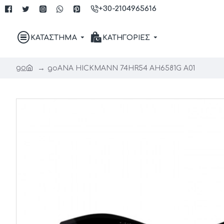
+30-2104965616
ΚΑΤΑΣΤΗΜΑ
ΚΑΤΗΓΟΡΙΕΣ
go
go
ANA HICKMANN 74HR54 AH6581G A01