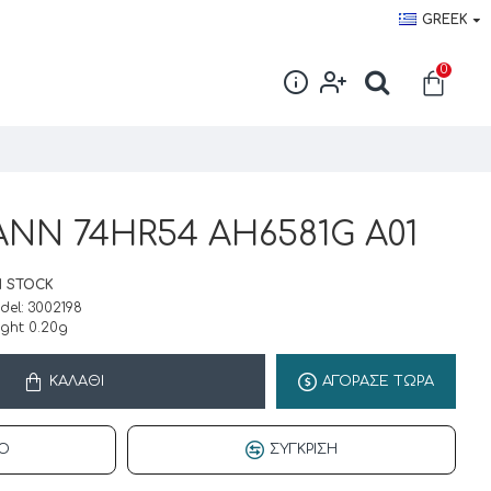
GREEK
0
search-
trigger
NN 74HR54 AH6581G A01
N STOCK
del:
3002198
ght:
0.20g
ΚΑΛΆΘΙ
ΑΓΟΡΑΣΕ ΤΩΡΑ
Ό
ΣΎΓΚΡΙΣΗ