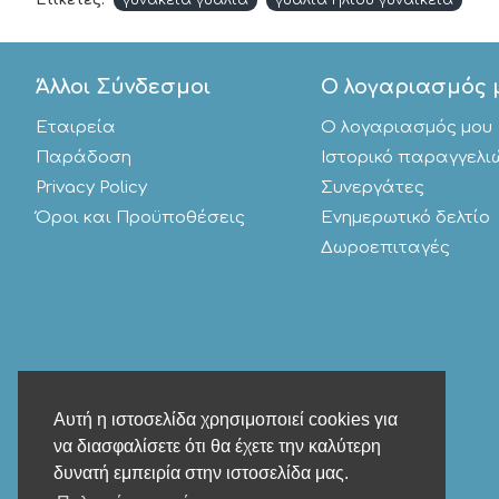
Ετικέτες:
γυνακεια γυαλιά
γυαλια ηλιου γυναικεια
Άλλοι Σύνδεσμοι
Ο λογαριασμός 
Εταιρεία
Ο λογαριασμός μου
Παράδοση
Ιστορικό παραγγελι
Privacy Policy
Συνεργάτες
Όροι και Προϋποθέσεις
Ενημερωτικό δελτίο
Δωροεπιταγές
Αυτή η ιστοσελίδα χρησιμοποιεί cookies για
να διασφαλίσετε ότι θα έχετε την καλύτερη
δυνατή εμπειρία στην ιστοσελίδα μας.