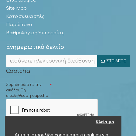
Επιστροφές
Site Map
Κατασκευαστές
Παράπονα
Βαθμολόγιση Υπηρεσίας
Ενημερωτικό δελτίο
ΣΤΕΊΛΕΤΕ
Captcha
Συμπληρώστε την
ακόλουθη
επαλήθευση captcha
Κλείσιμο
Έχω διαβάσει και αποδέχομαι τους
Πολιτική απορρήτου
Αυτή η ιστοσελίδα χρησιμοποιεί cookies για