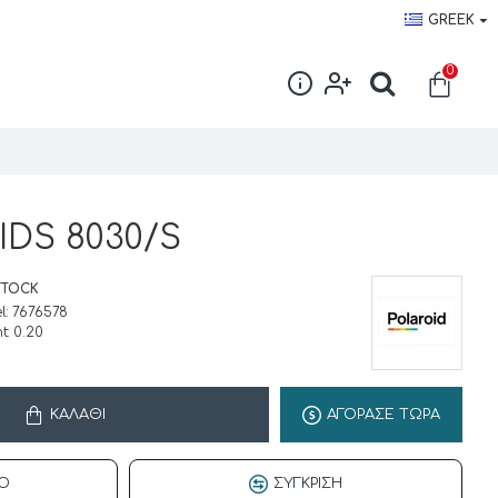
GREEK
0
search-
trigger
IDS 8030/S
STOCK
l:
7676578
t:
0.20
ΚΑΛΆΘΙ
ΑΓΟΡΑΣΕ ΤΩΡΑ
Ό
ΣΎΓΚΡΙΣΗ