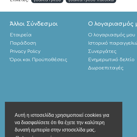
Ετικέτες:
γυαλιά ηλίου
γυαλιά ηλίου παιδικά
Άλλοι Σύνδεσμοι
Ο λογαριασμός 
Εταιρεία
Ο λογαριασμός μου
Παράδοση
Ιστορικό παραγγελι
Privacy Policy
Συνεργάτες
Όροι και Προϋποθέσεις
Ενημερωτικό δελτίο
Δωροεπιταγές
Αυτή η ιστοσελίδα χρησιμοποιεί cookies για
να διασφαλίσετε ότι θα έχετε την καλύτερη
δυνατή εμπειρία στην ιστοσελίδα μας.