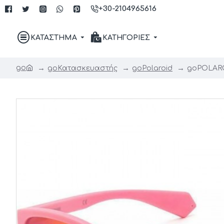
+30-2104965616
ΚΑΤΑΣΤΗΜΑ
ΚΑΤΗΓΟΡΙΕΣ
go
go
Κατασκευαστής
go
Polaroid
go
POLARO