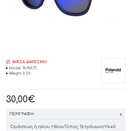
ΆΜΕΣΑ ΔΙΑΘΈΣΙΜΟ
Model:
7676573
Weight:
0.20
30,00€
ΠΕΡΙΓΡΑΦΉ
Οράσεως ή ηλίου ΗλίουΤύπος ΤετράγωνοΥλικό