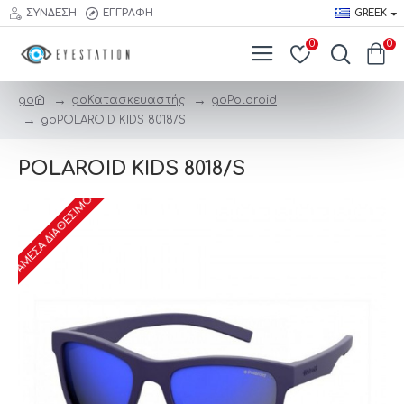
ΣΎΝΔΕΣΗ
ΕΓΓΡΑΦΉ
GREEK
0
0
searc
trigge
go
go
Κατασκευαστής
go
Polaroid
go
POLAROID KIDS 8018/S
POLAROID KIDS 8018/S
ΆΜΕΣΑ ΔΙΑΘΈΣΙΜΟ