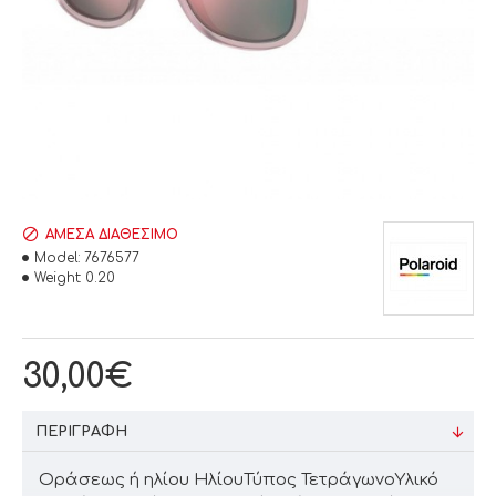
ΆΜΕΣΑ ΔΙΑΘΈΣΙΜΟ
Model:
7676577
Weight:
0.20
30,00€
ΠΕΡΙΓΡΑΦΉ
Οράσεως ή ηλίου ΗλίουΤύπος ΤετράγωνοΥλικό