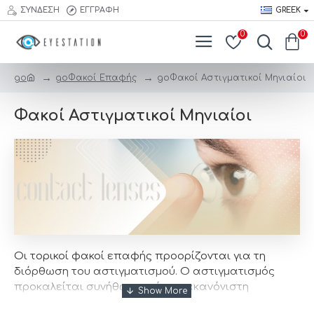
ΣΎΝΔΕΣΗ
ΕΓΓΡΑΦΉ
GREEK
0
0
searc
trigge
go
go
Φακοί Επαφής
go
Φακοί Αστιγματικοί Μηνιαίοι
Φακοί Αστιγματικοί Μηνιαίοι
Οι τορικοί φακοί επαφής προορίζονται για τη
διόρθωση του αστιγματισμού. Ο αστιγματισμός
προκαλείται συνήθως από μια ακανόνιστη
καμπυλότητα του κερατοειδούς που χρειάζεται