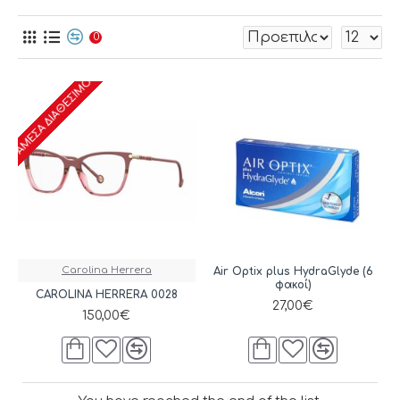
διόρθωση για να έχετε τέλεια όραση.
button_grid
button_list
0
ΆΜΕΣΑ ΔΙΑΘΈΣΙΜΟ
Carolina Herrera
Air Optix plus HydraGlyde (6
φακοί)
CAROLINA HERRERA 0028
27,00€
150,00€